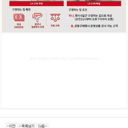
Icon made by home
from
www.flaticon.com