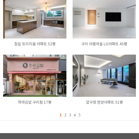
잠실 트리지움 아파트 52평
구리 아름마을 LG아파트 45평
하라김밥 구리점 17평
압구정 한양아파트 51평
1
2
3
4
5